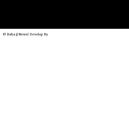
© Baba ji News| Develop By