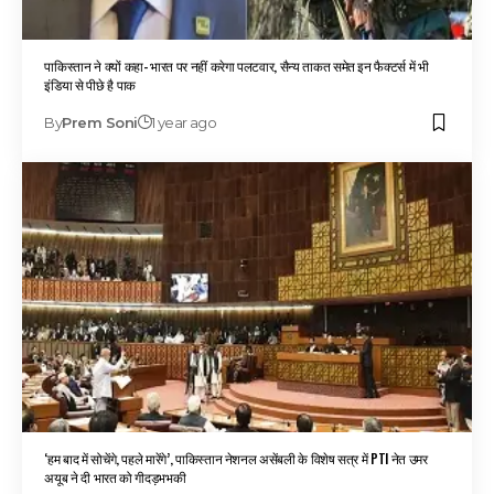
पाकिस्तान ने क्यों कहा- भारत पर नहीं करेगा पलटवार, सैन्य ताकत समेत इन फैक्टर्स में भी
इंडिया से पीछे है पाक
By
Prem Soni
1 year ago
‘हम बाद में सोचेंगे, पहले मारेंगे’, पाकिस्तान नेशनल असेंबली के विशेष सत्र में PTI नेत उमर
अयूब ने दी भारत को गीदड़भभकी