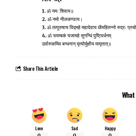
1.
ॐ नमः शिवाय॥
2.
ॐ नमो नीलकण्ठाय।
3.
ॐ तत्पुरुषाय विद्महे महादेवाय धीमहितन्नो रुद्रः प्र
4.
ॐ त्र्यम्बकं यजामहे सुगन्धिं पुष्टिवर्धनम्
उर्वारुकमिव बन्धनान् मृत्योर्मुक्षीय मामृतात्॥
Share This Article
What 
Love
Sad
Happy
0
0
0