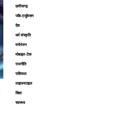
छत्तीसगढ़
जॉब-एजुकेशन
देश
धर्म संस्कृति
मनोरंजन
मोबाइल-टेक
राजनीति
राशिफल
लाइफस्टाइल
ा
शिक्षा
स्वास्थ्य