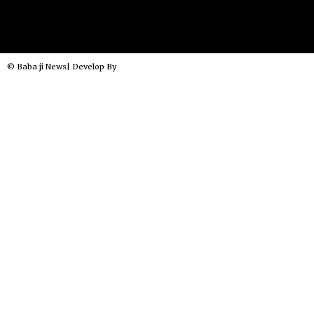
© Baba ji News| Develop By