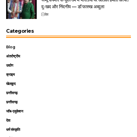
दुःखद और निंदनीय — डॉ फारुख अब्दुला
देश
Categories
Blog
अंतर्राष्ट्रीय
उद्योग
क्राइम
खेलकूद
छत्तीसगढ़
छत्तीसगढ़
जॉब-एजुकेशन
देश
धर्म संस्कृति