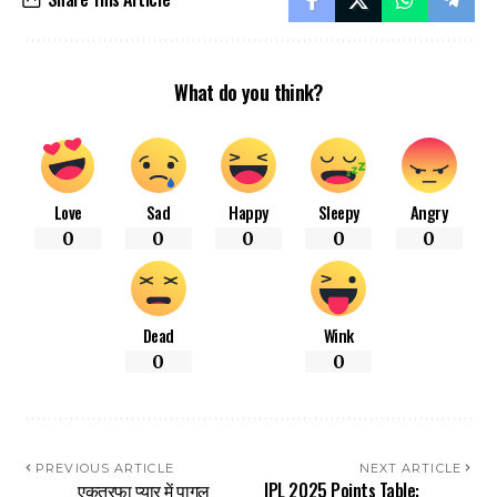
What do you think?
Love
Sad
Happy
Sleepy
Angry
0
0
0
0
0
Dead
Wink
0
0
PREVIOUS ARTICLE
NEXT ARTICLE
एकतरफा प्यार में पागल
IPL 2025 Points Table: