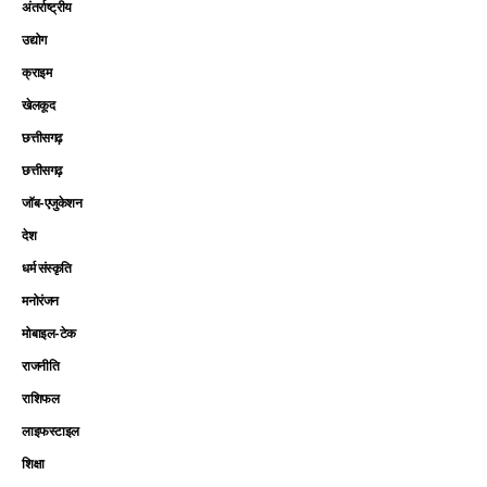
अंतर्राष्ट्रीय
उद्योग
क्राइम
खेलकूद
छत्तीसगढ़
छत्तीसगढ़
जॉब-एजुकेशन
देश
धर्म संस्कृति
मनोरंजन
मोबाइल-टेक
राजनीति
राशिफल
लाइफस्टाइल
शिक्षा