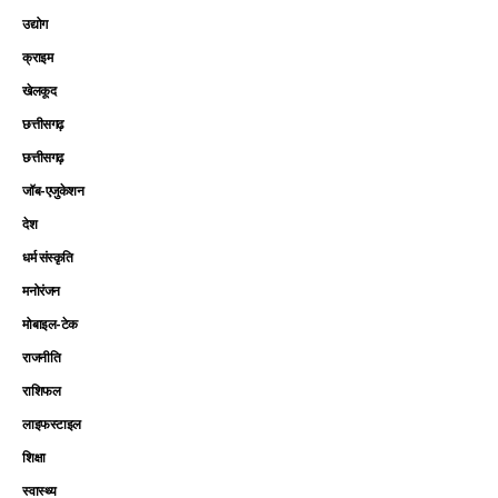
उद्योग
क्राइम
खेलकूद
छत्तीसगढ़
छत्तीसगढ़
जॉब-एजुकेशन
देश
धर्म संस्कृति
मनोरंजन
मोबाइल-टेक
राजनीति
राशिफल
लाइफस्टाइल
शिक्षा
स्वास्थ्य