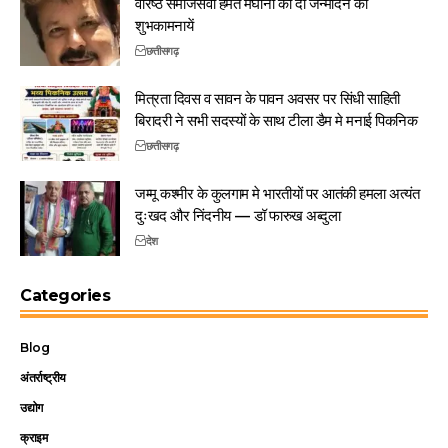
वरिष्ठ समाजसेवी हेमंत मेघानी को दी जन्मदिन की
शुभकामनायें
छत्तीसगढ़
मित्रता दिवस व सावन के पावन अवसर पर सिंधी साहिती
बिरादरी ने सभी सदस्यों के साथ टीला डैम मे मनाई पिकनिक
छत्तीसगढ़
जम्मू कश्मीर के कुलगाम मे भारतीयों पर आतंकी हमला अत्यंत
दुःखद और निंदनीय — डॉ फारुख अब्दुला
देश
Categories
Blog
अंतर्राष्ट्रीय
उद्योग
क्राइम