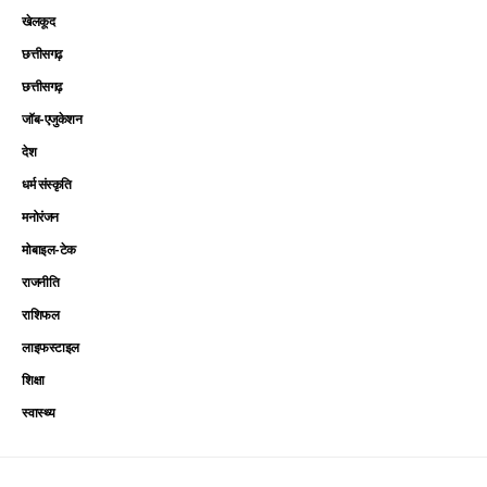
खेलकूद
छत्तीसगढ़
छत्तीसगढ़
जॉब-एजुकेशन
देश
धर्म संस्कृति
मनोरंजन
मोबाइल-टेक
राजनीति
राशिफल
लाइफस्टाइल
शिक्षा
स्वास्थ्य