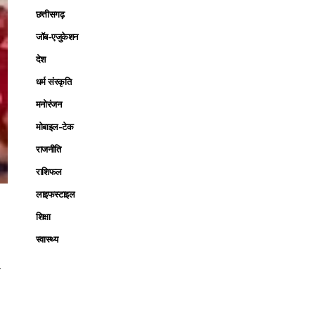
छत्तीसगढ़
जॉब-एजुकेशन
देश
धर्म संस्कृति
मनोरंजन
मोबाइल-टेक
राजनीति
राशिफल
लाइफस्टाइल
शिक्षा
ल
स्वास्थ्य
ा