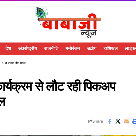
देश
अंतर्राष्ट्रीय
राजनीति
मनोरंजन
उद्योग
राशिफल
लाइफस
5 से ज्यादा लोग घायल
र्यक्रम से लौट रही पिकअप
यल
Share