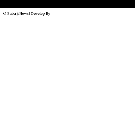
© Baba ji News| Develop By