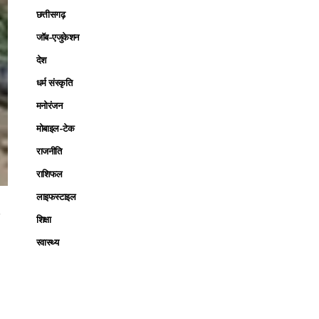
छत्तीसगढ़
जॉब-एजुकेशन
देश
धर्म संस्कृति
मनोरंजन
मोबाइल-टेक
राजनीति
राशिफल
लाइफस्टाइल
र
शिक्षा
स्वास्थ्य