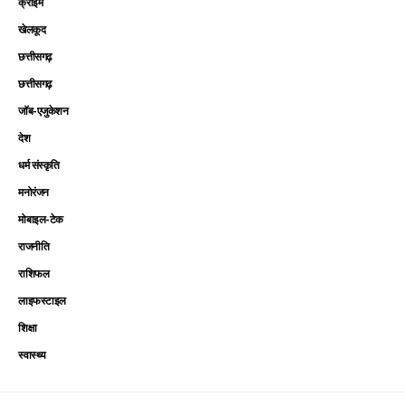
क्राइम
खेलकूद
छत्तीसगढ़
छत्तीसगढ़
जॉब-एजुकेशन
देश
धर्म संस्कृति
मनोरंजन
मोबाइल-टेक
राजनीति
राशिफल
लाइफस्टाइल
शिक्षा
स्वास्थ्य