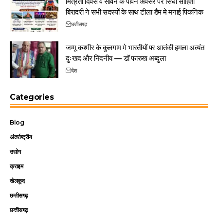
मित्रता दिवस व सावन के पावन अवसर पर सिंधी साहिती
बिरादरी ने सभी सदस्यों के साथ टीला डैम मे मनाई पिकनिक
छत्तीसगढ़
जम्मू कश्मीर के कुलगाम मे भारतीयों पर आतंकी हमला अत्यंत
दुःखद और निंदनीय — डॉ फारुख अब्दुला
देश
Categories
Blog
अंतर्राष्ट्रीय
उद्योग
क्राइम
खेलकूद
छत्तीसगढ़
छत्तीसगढ़