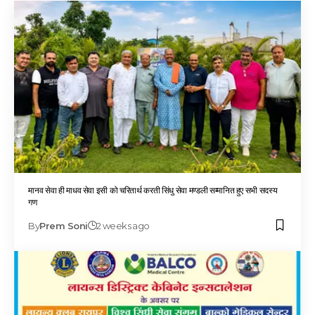
मानव सेवा ही माधव सेवा इसी को चरितार्थ करती सिंधु सेवा मण्डली सम्मानित हुए सभी सदस्य
गण
By
Prem Soni
2 weeks ago