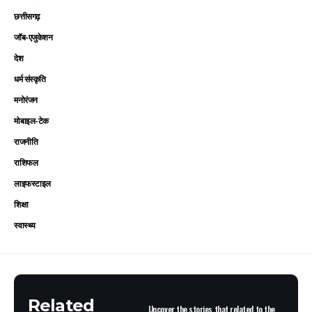
छत्तीसगढ़
जॉब-एजुकेशन
देश
धर्म संस्कृति
मनोरंजन
मोबाइल-टेक
राजनीति
राशिफल
लाइफस्टाइल
शिक्षा
स्वास्थ्य
Related
Uncover the stories that related to the