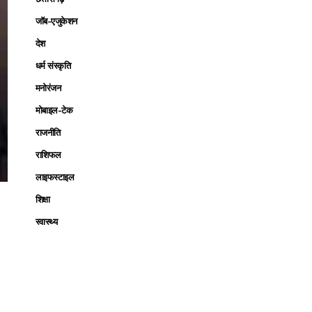
जॉब-एजुकेशन
देश
धर्म संस्कृति
मनोरंजन
मोबाइल-टेक
राजनीति
राशिफल
लाइफस्टाइल
शिक्षा
स्वास्थ्य