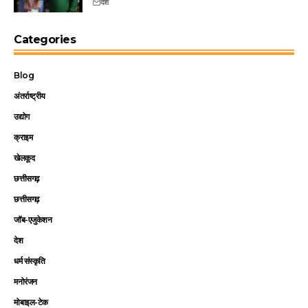
देश
Categories
Blog
अंतर्राष्ट्रीय
उद्योग
क्राइम
खेलकूद
छत्तीसगढ़
छत्तीसगढ़
जॉब-एजुकेशन
देश
धर्म संस्कृति
मनोरंजन
मोबाइल-टेक