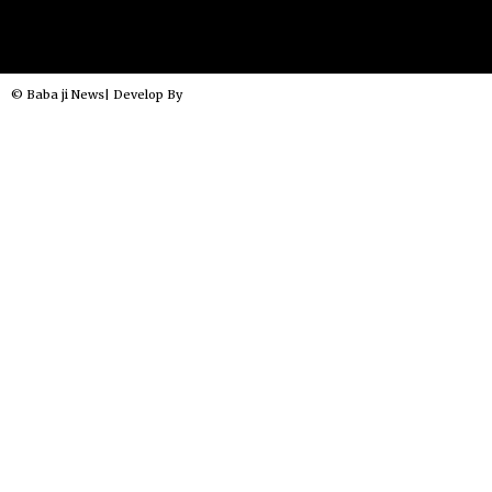
© Baba ji News| Develop By