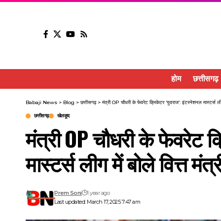
होम
छत्तीसगढ़
Babaji News
>
Blog
>
छत्तीसगढ़
>
मंत्री OP चौधरी के फेवरेट क्रिकेटर ‘युवराज’: इंटरनेशनल मास्टर्स
छत्तीसगढ़
खेलकूद
मंत्री OP चौधरी के फेवरेट क
मास्टर्स लीग में बोले वित्त म
Prem Soni
1 year ago
Last updated: March 17, 2025 7:47 am