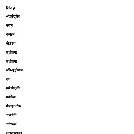
Blog
अंतर्राष्ट्रीय
उद्योग
क्राइम
खेलकूद
छत्तीसगढ़
छत्तीसगढ़
जॉब-एजुकेशन
देश
धर्म संस्कृति
मनोरंजन
मोबाइल-टेक
राजनीति
राशिफल
लाइफस्टाइल