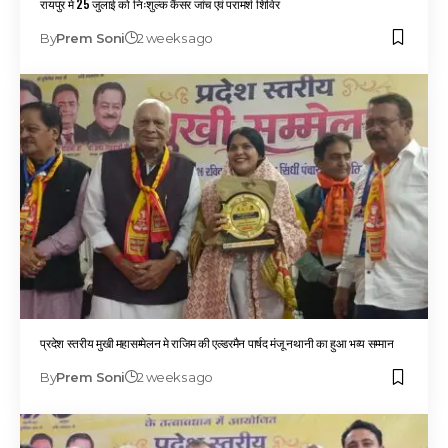
रायपुर मे 25 जुलाई को निःशुल्क कैंसर जांच एवं परामर्श शिविर
By
Prem Soni
2 weeks ago
प्रदेश स्तरीय मुखी महासम्मेलन मे राजिम की एल्डरमैन पार्षद मंजू नथानी का हुआ भव्य सम्मान
By
Prem Soni
2 weeks ago