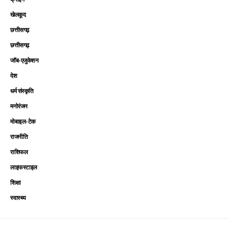
खेलकूद
छत्तीसगढ़
छत्तीसगढ़
जॉब-एजुकेशन
देश
धर्म संस्कृति
मनोरंजन
मोबाइल-टेक
राजनीति
राशिफल
लाइफस्टाइल
शिक्षा
स्वास्थ्य