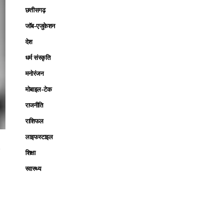
छत्तीसगढ़
जॉब-एजुकेशन
देश
धर्म संस्कृति
मनोरंजन
मोबाइल-टेक
राजनीति
राशिफल
लाइफस्टाइल
ए
शिक्षा
स्वास्थ्य