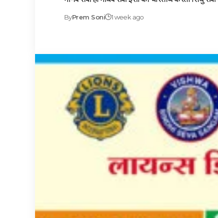
By
Prem Soni
1 week ago