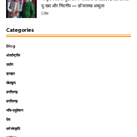
दुःखद और निंदनीय — डॉ फारुख अब्दुला
देश
Categories
Blog
अंतर्राष्ट्रीय
उद्योग
क्राइम
खेलकूद
छत्तीसगढ़
छत्तीसगढ़
जॉब-एजुकेशन
देश
धर्म संस्कृति