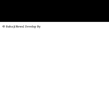
© Baba ji News| Develop By