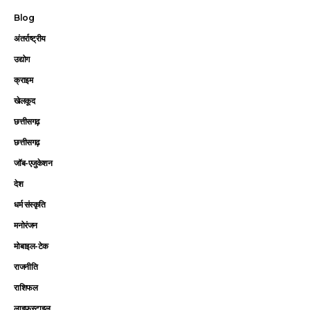
Blog
अंतर्राष्ट्रीय
उद्योग
क्राइम
खेलकूद
छत्तीसगढ़
छत्तीसगढ़
जॉब-एजुकेशन
देश
धर्म संस्कृति
मनोरंजन
मोबाइल-टेक
राजनीति
राशिफल
लाइफस्टाइल