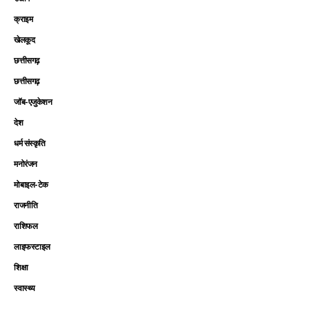
क्राइम
खेलकूद
छत्तीसगढ़
छत्तीसगढ़
जॉब-एजुकेशन
देश
धर्म संस्कृति
मनोरंजन
मोबाइल-टेक
राजनीति
राशिफल
लाइफस्टाइल
शिक्षा
स्वास्थ्य