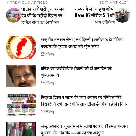
PREVIOUS ARTICLE
NEXT ARTICLE
भाटापारा मे श्री गुरु अरजन
रायपुर मे लॉन्च हुआ ओप्पो
देव जी के शहीदी दिवस पर
Reno 16 सीरीज 5 G की
छबिल सेवा का आयोजन
भव्य लॉन्चिंग
राष्ट्रीय सनातन सेना ( नई दिल्ली ) छत्तीसगढ़ के मीडिया
प्रकोष्ठ के प्रदेश अध्यक्ष बने प्रेम सोनी
छत्तीसगढ़
वरिष्ठ समाजसेवी हेमंत मेघानी को दी जन्मदिन की
शुभकामनायें
छत्तीसगढ़
मित्रता दिवस व सावन के पावन अवसर पर सिंधी साहिती
बिरादरी ने सभी सदस्यों के साथ टीला डैम मे मनाई पिकनिक
छत्तीसगढ़
जम्मू कश्मीर के कुलगाम मे भारतीयों पर आतंकी हमला अत्यंत
दुःखद और निंदनीय — डॉ फारुख अब्दुला