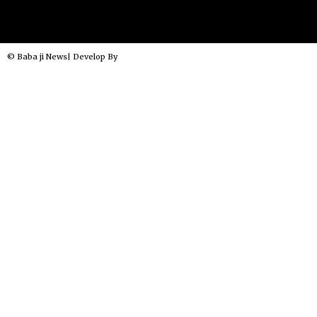
© Baba ji News| Develop By