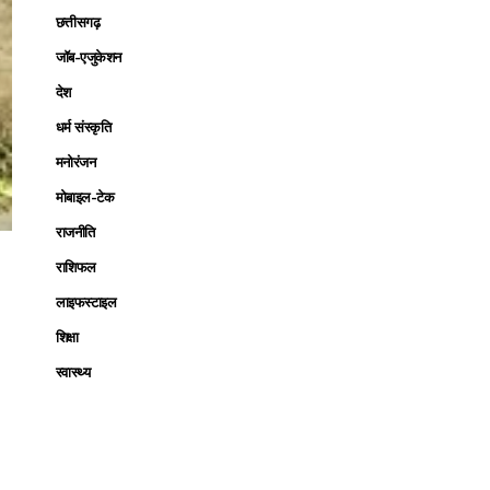
छत्तीसगढ़
जॉब-एजुकेशन
देश
धर्म संस्कृति
मनोरंजन
मोबाइल-टेक
राजनीति
राशिफल
लाइफस्टाइल
शिक्षा
स्वास्थ्य