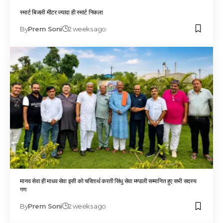
स्मार्ट बिजली मीटर ज्यादा ही स्मार्ट निकला
By
Prem Soni
2 weeks ago
मानव सेवा ही माधव सेवा इसी को चरितार्थ करती सिंधु सेवा मण्डली सम्मानित हुए सभी सदस्य
गण
By
Prem Soni
2 weeks ago