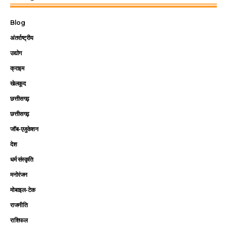
Blog
अंतर्राष्ट्रीय
उद्योग
क्राइम
खेलकूद
छत्तीसगढ़
छत्तीसगढ़
जॉब-एजुकेशन
देश
धर्म संस्कृति
मनोरंजन
मोबाइल-टेक
राजनीति
राशिफल