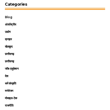
Categories
Blog
अंतर्राष्ट्रीय
उद्योग
क्राइम
खेलकूद
छत्तीसगढ़
छत्तीसगढ़
जॉब-एजुकेशन
देश
धर्म संस्कृति
मनोरंजन
मोबाइल-टेक
राजनीति