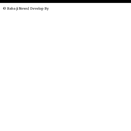
© Baba ji News| Develop By