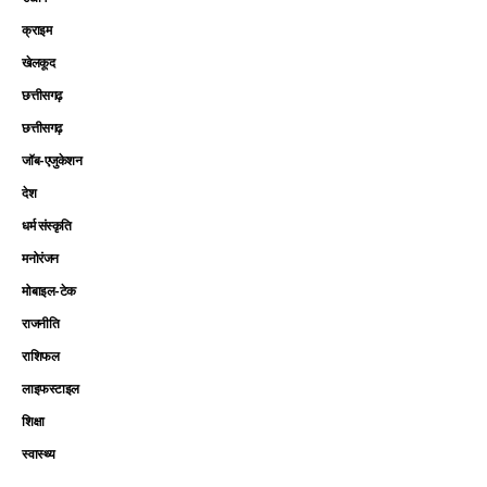
क्राइम
खेलकूद
छत्तीसगढ़
छत्तीसगढ़
जॉब-एजुकेशन
देश
धर्म संस्कृति
मनोरंजन
मोबाइल-टेक
राजनीति
राशिफल
लाइफस्टाइल
शिक्षा
स्वास्थ्य