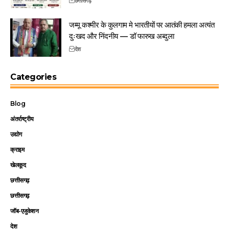
छत्तीसगढ़
जम्मू कश्मीर के कुलगाम मे भारतीयों पर आतंकी हमला अत्यंत
दुःखद और निंदनीय — डॉ फारुख अब्दुला
देश
Categories
Blog
अंतर्राष्ट्रीय
उद्योग
क्राइम
खेलकूद
छत्तीसगढ़
छत्तीसगढ़
जॉब-एजुकेशन
देश