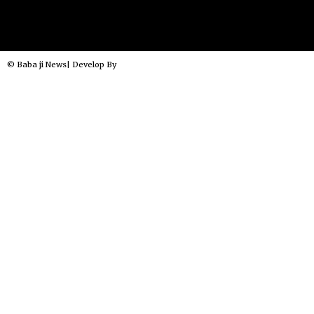
© Baba ji News| Develop By