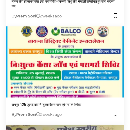
मानव सेवा ही माधव सेवा इसी को चरितार्थ करती सिंधु सेवा मण्डली सम्मानित हुए सभी सदस्य
गण
By
Prem Soni
2 weeks ago
रायपुर मे 25 जुलाई को निःशुल्क कैंसर जांच एवं परामर्श शिविर
By
Prem Soni
2 weeks ago