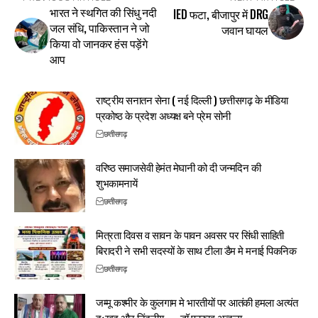
भारत ने स्थगित की सिंधु नदी
IED फटा, बीजापुर में DRG
जल संधि, पाकिस्तान ने जो
जवान घायल
किया वो जानकर हंस पड़ेंगे
आप
राष्ट्रीय सनातन सेना ( नई दिल्ली ) छत्तीसगढ़ के मीडिया
प्रकोष्ठ के प्रदेश अध्यक्ष बने प्रेम सोनी
छत्तीसगढ़
वरिष्ठ समाजसेवी हेमंत मेघानी को दी जन्मदिन की
शुभकामनायें
छत्तीसगढ़
मित्रता दिवस व सावन के पावन अवसर पर सिंधी साहिती
बिरादरी ने सभी सदस्यों के साथ टीला डैम मे मनाई पिकनिक
छत्तीसगढ़
जम्मू कश्मीर के कुलगाम मे भारतीयों पर आतंकी हमला अत्यंत
दुःखद और निंदनीय — डॉ फारुख अब्दुला