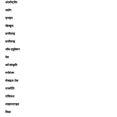
अंतर्राष्ट्रीय
उद्योग
क्राइम
खेलकूद
छत्तीसगढ़
छत्तीसगढ़
जॉब-एजुकेशन
देश
धर्म संस्कृति
मनोरंजन
मोबाइल-टेक
राजनीति
राशिफल
लाइफस्टाइल
शिक्षा