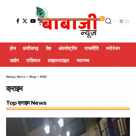
1
होम
छत्तीसगढ़
देश
अंतर्राष्ट्रीय
राजनीति
मनोरंजन
उद्योग
राशिफल
लाइफस्टाइल
स्वास्थ्य
Babaji News
>
Blog
>
क्राइम
क्राइम
Top क्राइम News