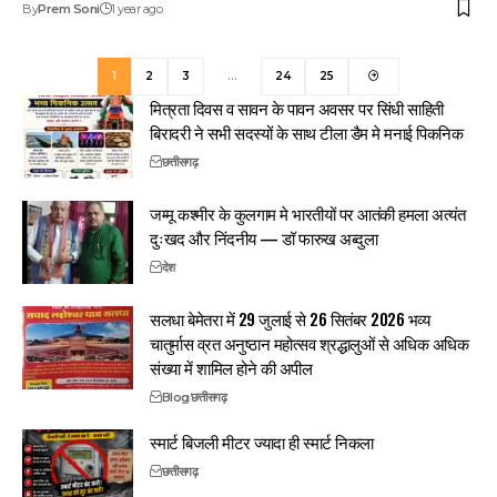
By
Prem Soni
1 year ago
1
2
3
…
24
25
मित्रता दिवस व सावन के पावन अवसर पर सिंधी साहिती
बिरादरी ने सभी सदस्यों के साथ टीला डैम मे मनाई पिकनिक
छत्तीसगढ़
जम्मू कश्मीर के कुलगाम मे भारतीयों पर आतंकी हमला अत्यंत
दुःखद और निंदनीय — डॉ फारुख अब्दुला
देश
सलधा बेमेतरा में 29 जुलाई से 26 सितंबर 2026 भव्य
चातुर्मास व्रत अनुष्ठान महोत्सव श्रद्धालुओं से अधिक अधिक
संख्या में शामिल होने की अपील
Blog
छत्तीसगढ़
स्मार्ट बिजली मीटर ज्यादा ही स्मार्ट निकला
छत्तीसगढ़