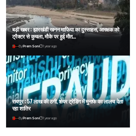
बड़ी खबर : झारखंडी खनन माफिया का दुस्साहस, आरक्षक को
ट्रैक्टर से कुचला, मौके पर हुई मौत…
By
Prem Soni
1 year ago
रायपुर : 57 लाख की ठगी, शेयर ट्रेडिंग में मुनाफे का लालच देता
रहा शातिर
By
Prem Soni
1 year ago