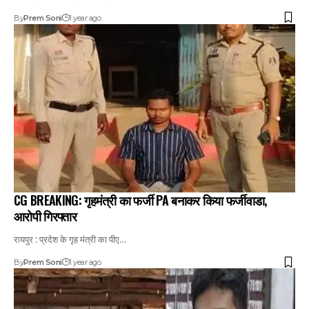
By
Prem Soni
1 year ago
CG BREAKING: गृहमंत्री का फर्जी PA बनाकर किया फर्जीवाडा,
आरोपी गिरफ्तार
रायपुर : प्रदेश के गृह मंत्री का पीए…
By
Prem Soni
1 year ago