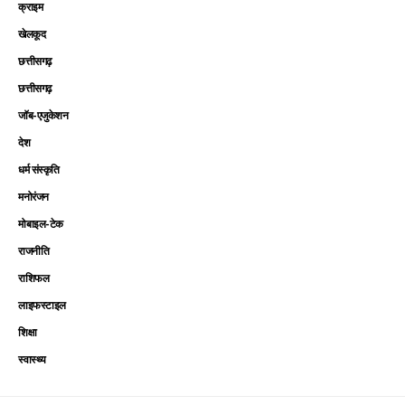
क्राइम
खेलकूद
छत्तीसगढ़
छत्तीसगढ़
जॉब-एजुकेशन
देश
धर्म संस्कृति
मनोरंजन
मोबाइल-टेक
राजनीति
राशिफल
लाइफस्टाइल
शिक्षा
स्वास्थ्य