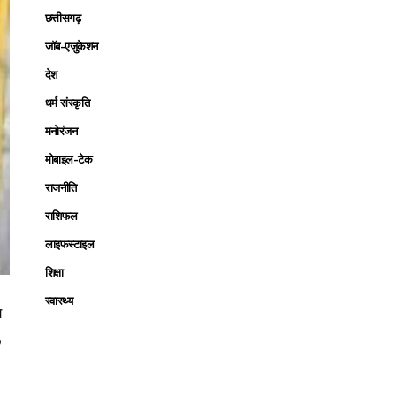
छत्तीसगढ़
जॉब-एजुकेशन
देश
धर्म संस्कृति
मनोरंजन
मोबाइल-टेक
राजनीति
राशिफल
लाइफस्टाइल
शिक्षा
स्वास्थ्य
ग
,