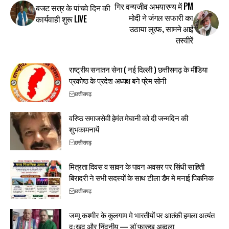
गिर वन्यजीव अभयारण्य में PM
बजट सत्र के पांचवे दिन की
मोदी ने जंगल सफारी का
कार्यवाही शुरू LIVE
उठाया लुत्फ, सामने आईं
तस्वीरें
राष्ट्रीय सनातन सेना ( नई दिल्ली ) छत्तीसगढ़ के मीडिया
प्रकोष्ठ के प्रदेश अध्यक्ष बने प्रेम सोनी
छत्तीसगढ़
वरिष्ठ समाजसेवी हेमंत मेघानी को दी जन्मदिन की
शुभकामनायें
छत्तीसगढ़
मित्रता दिवस व सावन के पावन अवसर पर सिंधी साहिती
बिरादरी ने सभी सदस्यों के साथ टीला डैम मे मनाई पिकनिक
छत्तीसगढ़
जम्मू कश्मीर के कुलगाम मे भारतीयों पर आतंकी हमला अत्यंत
दुःखद और निंदनीय — डॉ फारुख अब्दुला