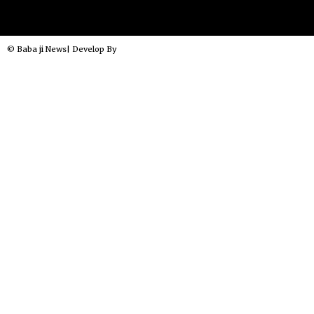
© Baba ji News| Develop By