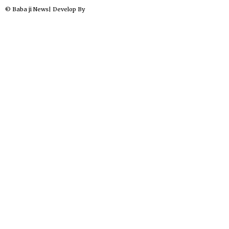
© Baba ji News| Develop By