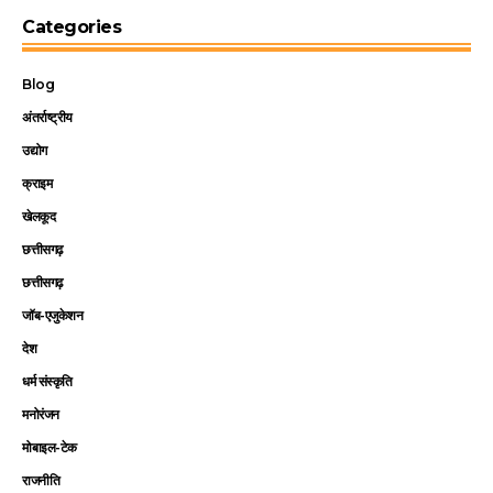
Categories
Blog
अंतर्राष्ट्रीय
उद्योग
क्राइम
खेलकूद
छत्तीसगढ़
छत्तीसगढ़
जॉब-एजुकेशन
देश
धर्म संस्कृति
मनोरंजन
मोबाइल-टेक
राजनीति