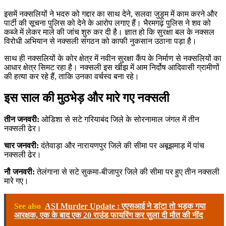
इसमें नक्सलियों ने भदरु को गद्दार का साथ देने, सलवा जुड़ूम में काम करने और
पार्टी की सूचना पुलिस को देने के आरोप लगाए हैं। भैरमगढ़ पुलिस ने शव को
कब्जे में लेकर माले की जांच शुरु कर दी है। ज्ञात हो कि सुरक्षा बल के नक्सल
विरोधी अभियान से नक्सली संगठन को काफी नुकसान उठाना पड़ा है।
साथ ही नक्सलियों के कोर क्षेत्र में नवीन सुरक्षा कैंप के निर्माण से नक्सलियों का
आधार क्षेत्र सिमट रहा है। नक्सली इस खीझ में आम निर्दोष आदिवासी ग्रामीणों
की हत्या कर रहे हैं, ताकि उनका वर्चस्व बना रहे।
इस साल की मुठभेड़ और मारे गए नक्सली
तीन जनवरी:
ओडिशा से सटे गरियाबंद जिले के सोरनामाल जंगल में तीन
नक्सली ढेर।
चार जनवरी:
दंतेवाड़ा और नारायणपुर जिले की सीमा पर अबूझमाड़ में पांच
नक्सली ढेर।
नौ जनवरी:
तेलंगाना से सटे सुकमा-बीजापुर जिले की सीमा पर हुए तीन नक्सली
मारे गए।
See also
ASI Murder Update : एएसआई ने डांटा तो भड़क गया
आरक्षक, एक के बाद एक 20 राउंड फायरिंग कर सुला दी मौत की नींद