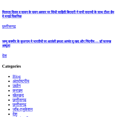
मित्रता दिवस व सावन के पावन अवसर पर सिंधी साहिती बिरादरी ने सभी सदस्यों के साथ टीला डैम
मे मनाई पिकनिक
छत्तीसगढ़
जम्मू कश्मीर के कुलगाम मे भारतीयों पर आतंकी हमला अत्यंत दुःखद और निंदनीय — डॉ फारुख
अब्दुला
देश
Categories
Blog
अंतर्राष्ट्रीय
उद्योग
क्राइम
खेलकूद
छत्तीसगढ़
छत्तीसगढ़
जॉब-एजुकेशन
देश