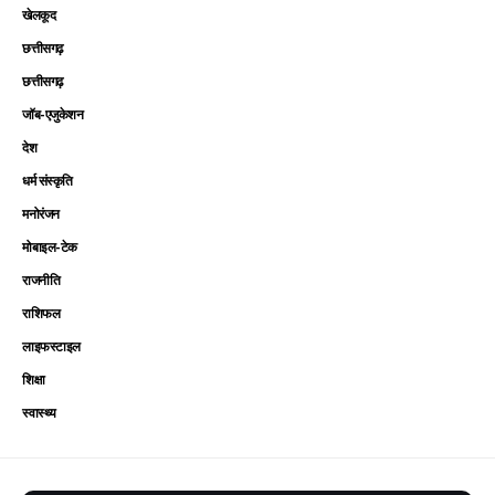
खेलकूद
छत्तीसगढ़
छत्तीसगढ़
जॉब-एजुकेशन
देश
धर्म संस्कृति
मनोरंजन
मोबाइल-टेक
राजनीति
राशिफल
लाइफस्टाइल
शिक्षा
स्वास्थ्य