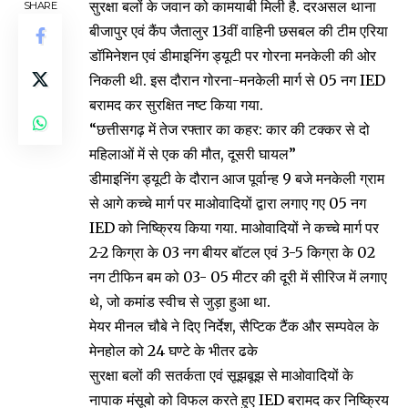
सुरक्षा बलों के जवान को कामयाबी मिली है. दरअसल थाना
SHARE
बीजापुर एवं कैंप जैतालुर 13वीं वाहिनी छसबल की टीम एरिया
डॉमिनेशन एवं डीमाइनिंग ड्यूटी पर गोरना मनकेली की ओर
निकली थी. इस दौरान गोरना-मनकेली मार्ग से 05 नग IED
बरामद कर सुरक्षित नष्ट किया गया.
“छत्तीसगढ़ में तेज रफ्तार का कहर: कार की टक्कर से दो
महिलाओं में से एक की मौत, दूसरी घायल”​
डीमाइनिंग ड्यूटी के दौरान आज पूर्वान्ह 9 बजे मनकेली ग्राम
से आगे कच्चे मार्ग पर माओवादियों द्वारा लगाए गए 05 नग
IED को निष्क्रिय किया गया. माओवादियों ने कच्चे मार्ग पर
2-2 किग्रा के 03 नग बीयर बॉटल एवं 3-5 किग्रा के 02
नग टीफिन बम को 03- 05 मीटर की दूरी में सीरिज में लगाए
थे, जो कमांड स्वीच से जुड़ा हुआ था.
मेयर मीनल चौबे ने दिए निर्देश, सैप्टिक टैंक और सम्पवेल के
मेनहोल को 24 घण्टे के भीतर ढके
सुरक्षा बलों की सतर्कता एवं सूझबूझ से माओवादियों के
नापाक मंसूबो को विफल करते हुए IED बरामद कर निष्क्रिय