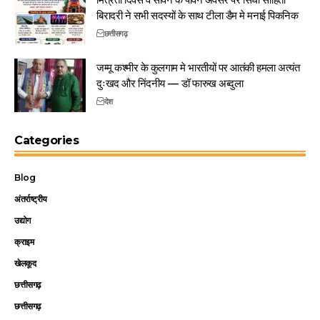
बिरादरी ने सभी सदस्यों के साथ टीला डैम मे मनाई पिकनिक
छत्तीसगढ़
जम्मू कश्मीर के कुलगाम मे भारतीयों पर आतंकी हमला अत्यंत
दुःखद और निंदनीय — डॉ फारुख अब्दुला
देश
Categories
Blog
अंतर्राष्ट्रीय
उद्योग
क्राइम
खेलकूद
छत्तीसगढ़
छत्तीसगढ़