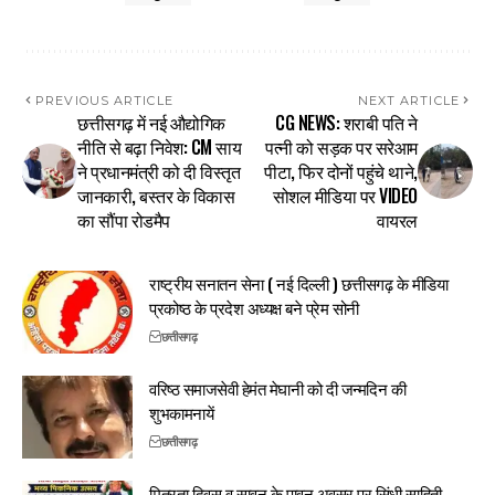
PREVIOUS ARTICLE
NEXT ARTICLE
छत्तीसगढ़ में नई औद्योगिक
CG NEWS: शराबी पति ने
नीति से बढ़ा निवेश: CM साय
पत्नी को सड़क पर सरेआम
ने प्रधानमंत्री को दी विस्तृत
पीटा, फिर दोनों पहुंचे थाने,
जानकारी, बस्तर के विकास
सोशल मीडिया पर VIDEO
का सौंपा रोडमैप
वायरल
राष्ट्रीय सनातन सेना ( नई दिल्ली ) छत्तीसगढ़ के मीडिया
प्रकोष्ठ के प्रदेश अध्यक्ष बने प्रेम सोनी
छत्तीसगढ़
वरिष्ठ समाजसेवी हेमंत मेघानी को दी जन्मदिन की
शुभकामनायें
छत्तीसगढ़
मित्रता दिवस व सावन के पावन अवसर पर सिंधी साहिती