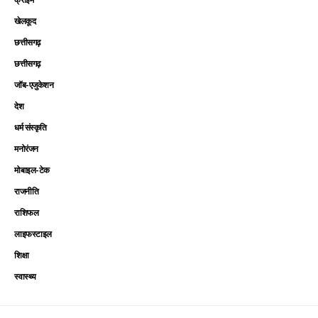
खेलकूद
छत्तीसगढ़
छत्तीसगढ़
जॉब-एजुकेशन
देश
धर्म संस्कृति
मनोरंजन
मोबाइल-टेक
राजनीति
राशिफल
लाइफस्टाइल
शिक्षा
स्वास्थ्य