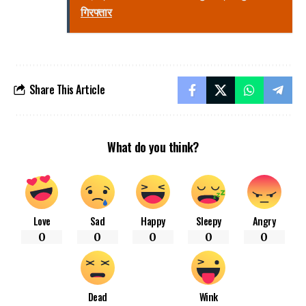
गिरफ्तार
Share This Article
What do you think?
Love
Sad
Happy
Sleepy
Angry
0
0
0
0
0
Dead
Wink