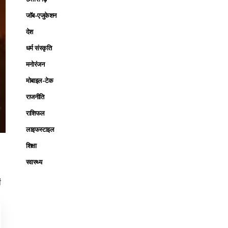
जॉब-एजुकेशन
देश
धर्म संस्कृति
मनोरंजन
मोबाइल-टेक
राजनीति
राशिफल
लाइफस्टाइल
शिक्षा
स्वास्थ्य
ं