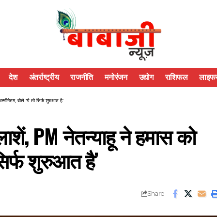
देश
अंतर्राष्ट्रीय
राजनीति
मनोरंजन
उद्योग
राशिफल
लाइफस
्टीमेटम; बोले ‘ये तो सिर्फ शुरुआत है’
ाशें, PM नेतन्याहू ने हमास को
िर्फ शुरुआत है’
Share