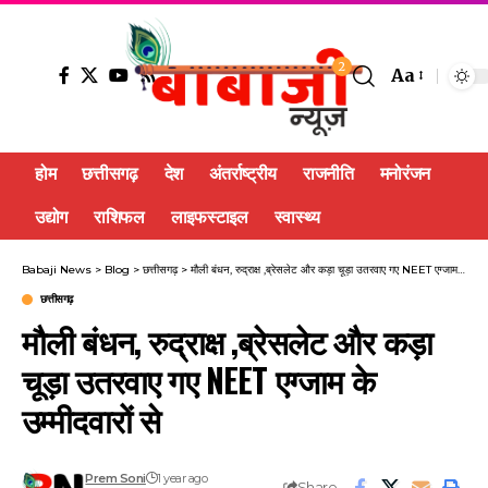
2
Aa
होम
छत्तीसगढ़
देश
अंतर्राष्ट्रीय
राजनीति
मनोरंजन
उद्योग
राशिफल
लाइफस्टाइल
स्वास्थ्य
Babaji News
>
Blog
>
छत्तीसगढ़
>
मौली बंधन, रुद्राक्ष ,ब्रेसलेट और कड़ा चूड़ा उतरवाए गए NEET एग्जाम के उम्मीदवारों से
छत्तीसगढ़
मौली बंधन, रुद्राक्ष ,ब्रेसलेट और कड़ा
चूड़ा उतरवाए गए NEET एग्जाम के
उम्मीदवारों से
Prem Soni
1 year ago
Share