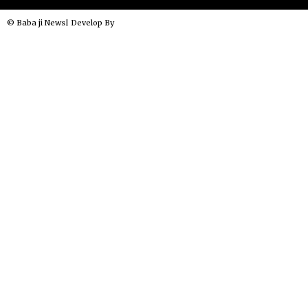
© Baba ji News| Develop By