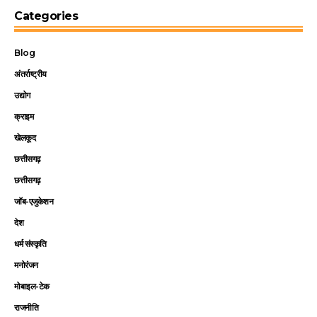
Categories
Blog
अंतर्राष्ट्रीय
उद्योग
क्राइम
खेलकूद
छत्तीसगढ़
छत्तीसगढ़
जॉब-एजुकेशन
देश
धर्म संस्कृति
मनोरंजन
मोबाइल-टेक
राजनीति