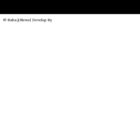
© Baba ji News| Develop By