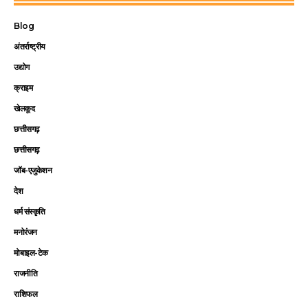
Blog
अंतर्राष्ट्रीय
उद्योग
क्राइम
खेलकूद
छत्तीसगढ़
छत्तीसगढ़
जॉब-एजुकेशन
देश
धर्म संस्कृति
मनोरंजन
मोबाइल-टेक
राजनीति
राशिफल