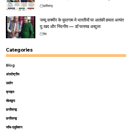
छत्तीसगढ़
जम्मू कश्मीर के कुलगाम मे भारतीयों पर आतंकी हमला अत्यंत
दुःखद और निंदनीय — डॉ फारुख अब्दुला
देश
Categories
Blog
अंतर्राष्ट्रीय
उद्योग
क्राइम
खेलकूद
छत्तीसगढ़
छत्तीसगढ़
जॉब-एजुकेशन