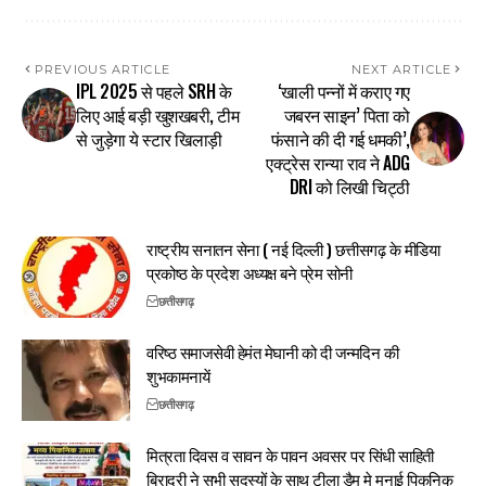
PREVIOUS ARTICLE
NEXT ARTICLE
IPL 2025 से पहले SRH के
‘खाली पन्नों में कराए गए
लिए आई बड़ी खुशखबरी, टीम
जबरन साइन’ पिता को
से जुड़ेगा ये स्टार खिलाड़ी
फंसाने की दी गई धमकी’,
एक्ट्रेस रान्या राव ने ADG
DRI को लिखी चिट्ठी
राष्ट्रीय सनातन सेना ( नई दिल्ली ) छत्तीसगढ़ के मीडिया
प्रकोष्ठ के प्रदेश अध्यक्ष बने प्रेम सोनी
छत्तीसगढ़
वरिष्ठ समाजसेवी हेमंत मेघानी को दी जन्मदिन की
शुभकामनायें
छत्तीसगढ़
मित्रता दिवस व सावन के पावन अवसर पर सिंधी साहिती
बिरादरी ने सभी सदस्यों के साथ टीला डैम मे मनाई पिकनिक