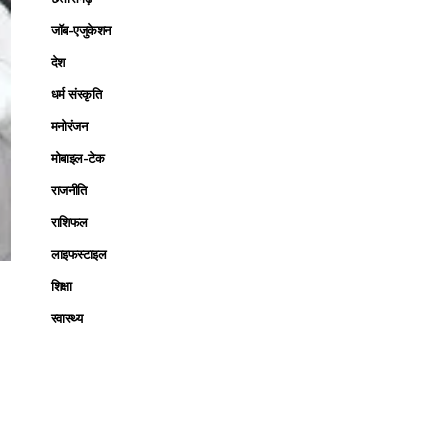
जॉब-एजुकेशन
देश
धर्म संस्कृति
मनोरंजन
मोबाइल-टेक
राजनीति
राशिफल
लाइफस्टाइल
शिक्षा
स्वास्थ्य
ा