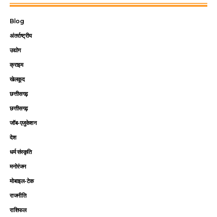
Blog
अंतर्राष्ट्रीय
उद्योग
क्राइम
खेलकूद
छत्तीसगढ़
छत्तीसगढ़
जॉब-एजुकेशन
देश
धर्म संस्कृति
मनोरंजन
मोबाइल-टेक
राजनीति
राशिफल