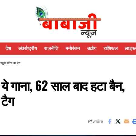
देश
अंतर्राष्ट्रीय
राजनीति
मनोरंजन
उद्योग
राशिफल
लाइफस
मनहूस सॉन्ग’ का टैग
है ये गाना, 62 साल बाद हटा बैन,
 टैग
Share