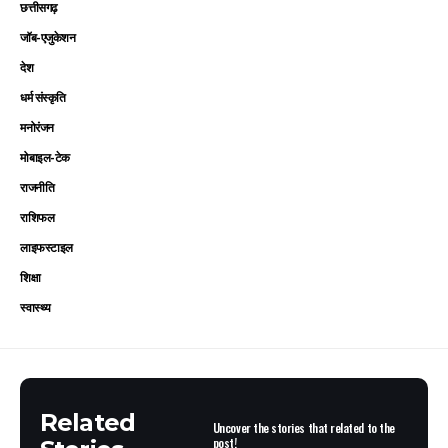
छत्तीसगढ़
जॉब-एजुकेशन
देश
धर्म संस्कृति
मनोरंजन
मोबाइल-टेक
राजनीति
राशिफल
लाइफस्टाइल
शिक्षा
स्वास्थ्य
Related
Uncover the stories that related to the
post!